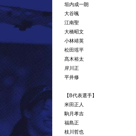
垣内成一朗
大谷颯
江南聖
大橋昭文
小林靖英
松田瑶平
髙木裕太
岸川正
平井修
【B代表選手】
米田正人
駒月孝吉
福島正
枝川哲也