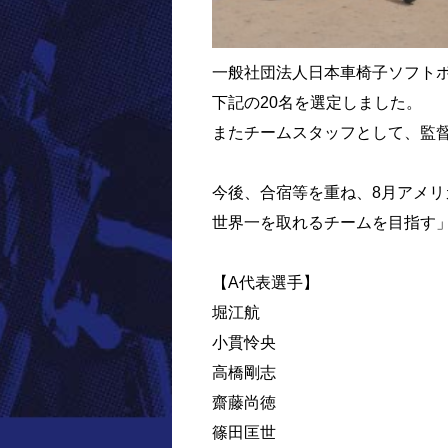
一般社団法人日本車椅子ソフトボ
下記の20名を選定しました。
またチームスタッフとして、監
今後、合宿等を重ね、8月アメ
世界一を取れるチームを目指す
【A代表選手】
堀江航
小貫怜央
高橋剛志
齋藤尚徳
篠田匡世